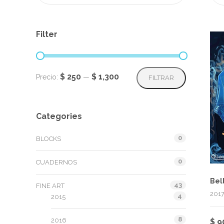
Filter
Precio
Precio
$ 250
$ 1,300
Precio:
—
FILTRAR
mínimo
máximo
Categories
0
BLOCKS
0
CUADERNOS
Bel
43
FINE ART
2017
4
2015
8
2016
$
9