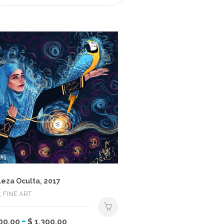
leza Oculta, 2017
, FINE ART
Rango
-
Este
00.00
$
1,300.00