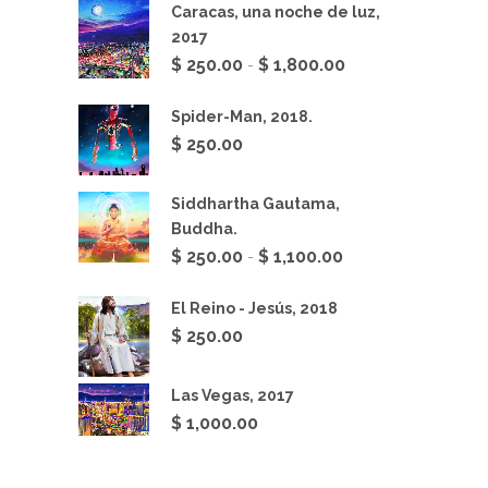
Caracas, una noche de luz,
2017
Rango
$
250.00
$
1,800.00
-
de
precios:
Spider-Man, 2018.
desde
$
250.00
$ 250.00
hasta
Siddhartha Gautama,
$ 1,800.00
Buddha.
Rango
$
250.00
$
1,100.00
-
de
precios:
El Reino - Jesús, 2018
desde
$
250.00
$ 250.00
hasta
Las Vegas, 2017
$ 1,100.00
$
1,000.00