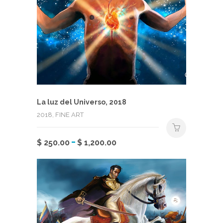
La luz del Universo, 2018
2018, FINE ART
Rango
-
Este
$
250.00
$
1,200.00
de
producto
precios:
tiene
desde
múltiples
$ 250.00
variantes.
hasta
Las
$ 1,200.00
opciones
se