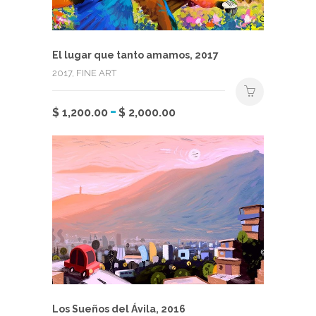
la
página
de
producto
El lugar que tanto amamos, 2017
2017, FINE ART
Rango
-
Este
$
1,200.00
$
2,000.00
de
producto
precios:
tiene
desde
múltiples
$ 1,200.00
variantes.
hasta
Las
$ 2,000.00
opciones
se
pueden
elegir
en
la
página
Los Sueños del Ávila, 2016