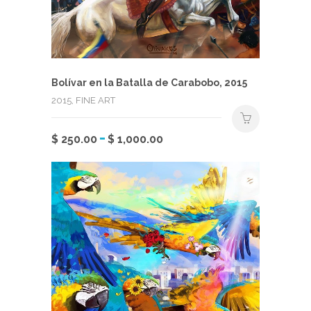
pueden
elegir
en
la
página
Bolívar en la Batalla de Carabobo, 2015
de
2015, FINE ART
producto
Rango
-
Este
$
250.00
$
1,000.00
de
producto
precios:
tiene
desde
múltiples
$ 250.00
variantes.
hasta
Las
$ 1,000.00
opciones
se
pueden
elegir
en