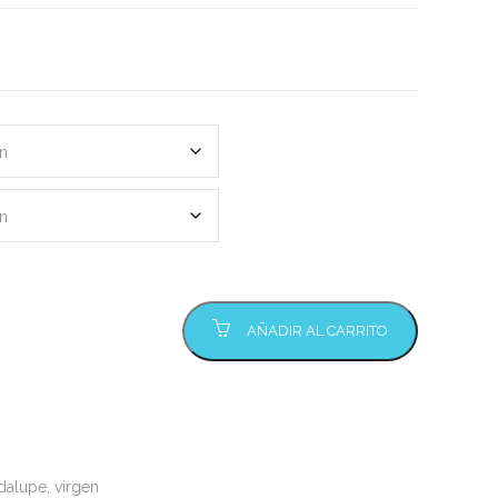
AÑADIR AL CARRITO
dalupe
,
virgen