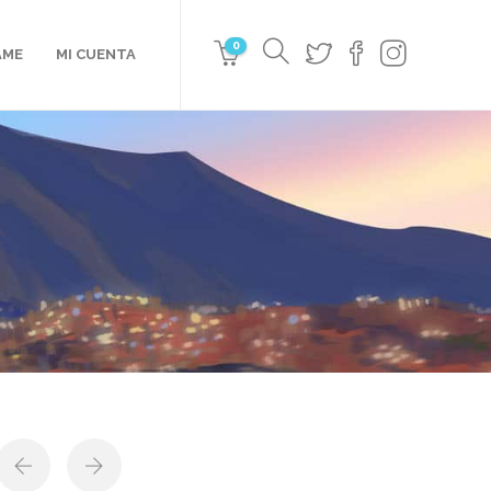
0
AME
MI CUENTA