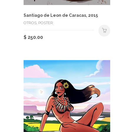
producto
Santiago de Leon de Caracas, 2015
OTROS, POSTER
$
250.00
Este
producto
tiene
múltiples
variantes.
Las
opciones
se
pueden
elegir
en
la
página
de