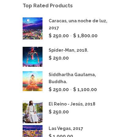
Top Rated Products
Caracas, una noche de luz,
2017
Rango
$
250.00
$
1,800.00
-
de
precios:
Spider-Man, 2018.
desde
$
250.00
$ 250.00
hasta
Siddhartha Gautama,
$ 1,800.00
Buddha.
Rango
$
250.00
$
1,100.00
-
de
precios:
El Reino - Jesús, 2018
desde
$
250.00
$ 250.00
hasta
Las Vegas, 2017
$ 1,100.00
$
1,000.00