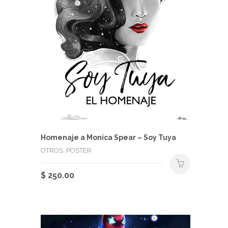
Homenaje a Monica Spear – Soy Tuya
OTROS, POSTER
$
250.00
Este
producto
tiene
múltiples
variantes.