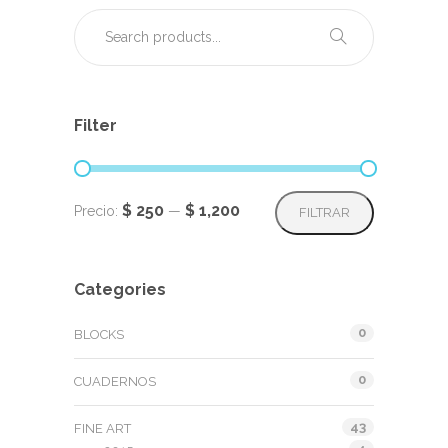
pueden
elegir
en
la
página
de
Filter
producto
Precio
Precio
$ 250
$ 1,200
Precio:
—
FILTRAR
mínimo
máximo
Categories
0
BLOCKS
0
CUADERNOS
43
FINE ART