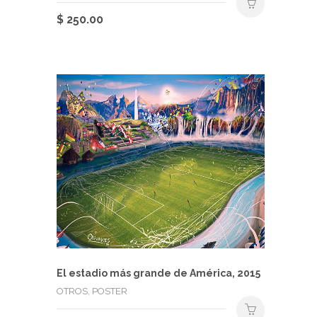
$
250.00
Este
producto
tiene
múltiples
variantes.
Las
opciones
se
pueden
elegir
en
la
página
de
producto
El estadio más grande de América, 2015
OTROS, POSTER