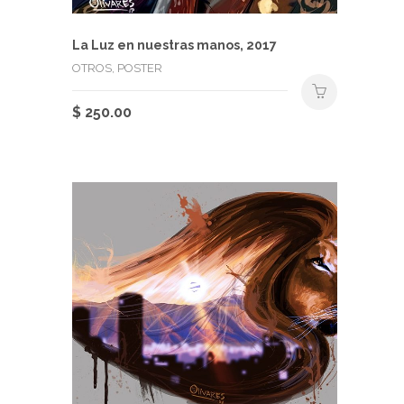
La Luz en nuestras manos, 2017
OTROS, POSTER
$
250.00
Este
producto
tiene
múltiples
variantes.
Las
opciones
se
pueden
elegir
en
la
página
de