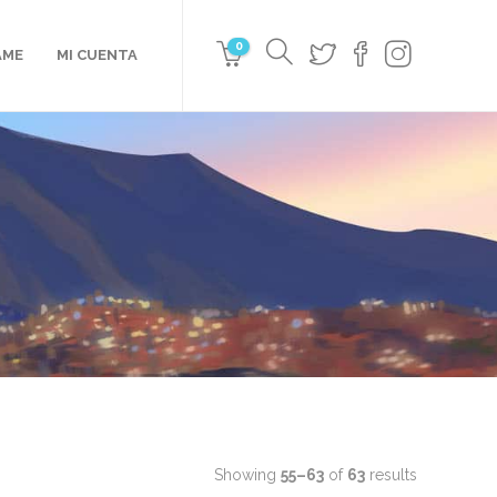
0
AME
MI CUENTA
Showing
55–63
of
63
results