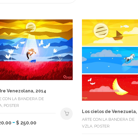
re Venezolana, 2014
E CON LA BANDERA DE
A, POSTER
Los cielos de Venezuela,
ARTE CON LA BANDERA DE
Rango
-
Este
20.00
$
250.00
VZLA, POSTER
de
producto
precios:
tiene