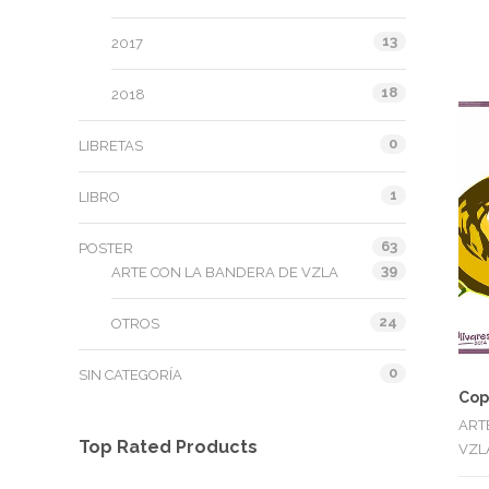
13
2017
18
2018
0
LIBRETAS
1
LIBRO
63
POSTER
39
ARTE CON LA BANDERA DE VZLA
24
OTROS
0
SIN CATEGORÍA
Cop
ART
Top Rated Products
VZL