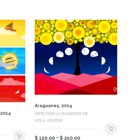
Araguaney, 2014
 2014
ARTE CON LA BANDERA DE
VZLA, POSTER
Rango
-
Este
$
120.00
$
250.00