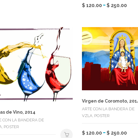
Ra
-
desde
Este
múltiples
$
120.00
$
250.00
de
prod
$ 120.00
variantes.
pre
tiene
hasta
Las
de
múlti
$ 250.00
opciones
$ 1
varian
se
ha
Las
pueden
$ 2
opci
elegir
se
en
pued
la
elegir
página
en
de
la
producto
págin
de
Virgen de Coromoto, 201
prod
ARTE CON LA BANDERA DE
as de Vino, 2014
VZLA, POSTER
E CON LA BANDERA DE
A, POSTER
Ra
-
Este
$
120.00
$
250.00