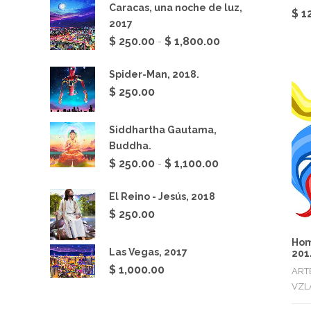
Caracas, una noche de luz,
$
1
2017
Rango
$
250.00
$
1,800.00
-
de
precios:
Spider-Man, 2018.
desde
$
250.00
$ 250.00
hasta
Siddhartha Gautama,
$ 1,800.00
Buddha.
Rango
$
250.00
$
1,100.00
-
de
precios:
El Reino - Jesús, 2018
desde
$
250.00
$ 250.00
hasta
Hom
Las Vegas, 2017
201
$ 1,100.00
$
1,000.00
ART
VZL