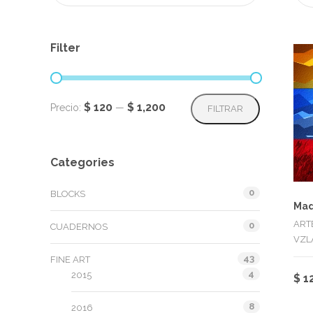
Filter
Precio
Precio
$ 120
$ 1,200
Precio:
—
FILTRAR
mínimo
máximo
Categories
0
BLOCKS
Mad
ART
0
CUADERNOS
VZL
43
FINE ART
4
2015
$
1
8
2016