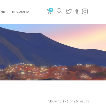
0
AME
MI CUENTA
Showing
1–9
of
40
results