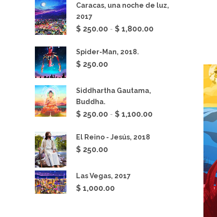
Caracas, una noche de luz,
2017
Rango
$
250.00
$
1,800.00
-
de
precios:
Spider-Man, 2018.
desde
$
250.00
$ 250.00
hasta
Siddhartha Gautama,
$ 1,800.00
Buddha.
Rango
$
250.00
$
1,100.00
-
de
precios:
El Reino - Jesús, 2018
desde
$
250.00
$ 250.00
hasta
Las Vegas, 2017
$ 1,100.00
$
1,000.00