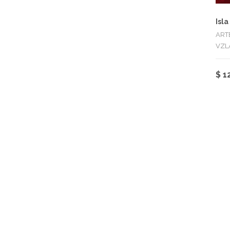
Isl
ART
VZL
$
1
Oscar Olivares