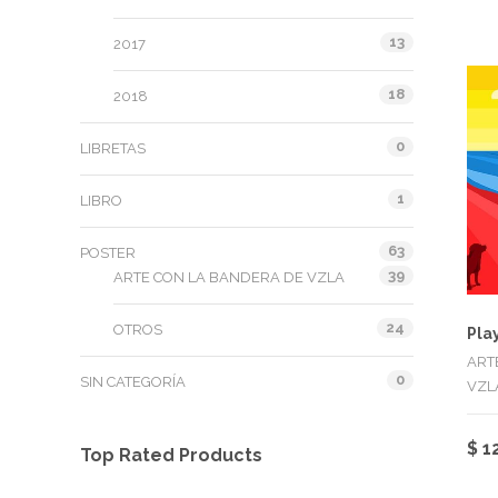
13
2017
18
2018
0
LIBRETAS
1
LIBRO
63
POSTER
39
ARTE CON LA BANDERA DE VZLA
24
OTROS
Pla
ART
0
SIN CATEGORÍA
VZL
$
1
Top Rated Products