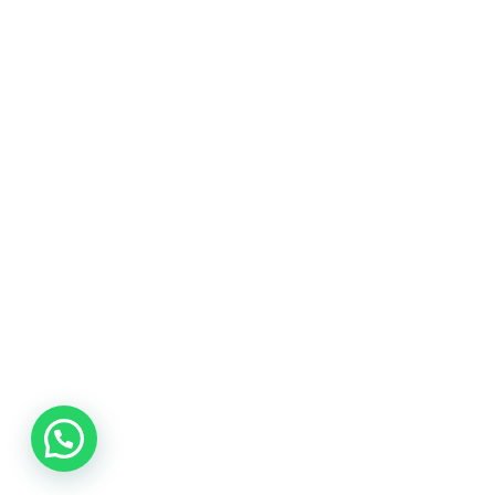
Oscar Olivares. Artista visual, Ilustrador y
Conferencista. Premio Iberoamericano de
Emprendimiento Online 2015. Su obra ha
sido expuesta en gran parte de Venezuela
y en ciudades como: Miami, Bogotá,
Houston, Panamá, Denver, Madrid, Pescara,
Santo Domingo, New York y Kuala Lumpur,
Malasia. Actualmente hay una obra con su
firma en al menos 22 países.