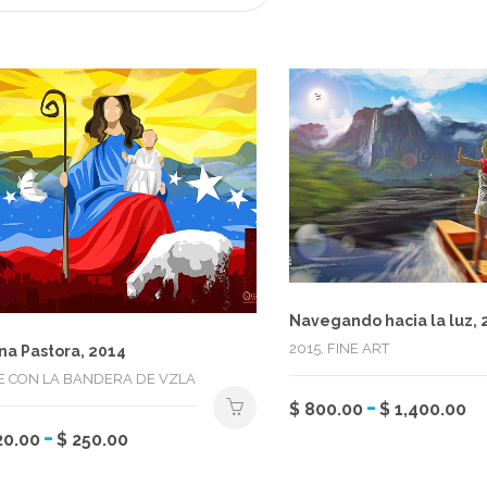
Navegando hacia la luz, 
2015, FINE ART
ina Pastora, 2014
E CON LA BANDERA DE VZLA
R
-
Est
$
800.00
$
1,400.00
d
Rango
-
pr
Este
20.00
$
250.00
p
de
tie
producto
d
múl
tiene