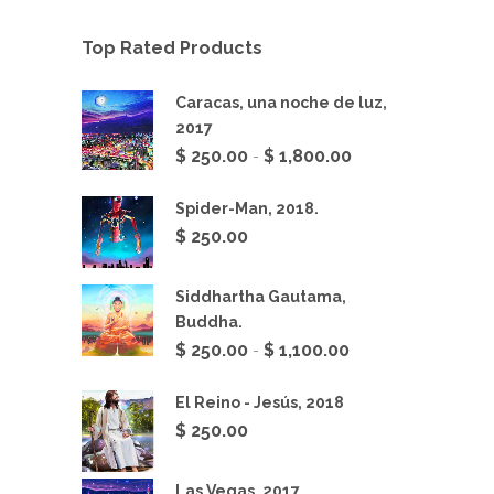
Top Rated Products
Caracas, una noche de luz,
2017
Rango
$
250.00
$
1,800.00
-
de
precios:
Spider-Man, 2018.
desde
$
250.00
$ 250.00
hasta
Siddhartha Gautama,
$ 1,800.00
Buddha.
Rango
$
250.00
$
1,100.00
-
de
precios:
El Reino - Jesús, 2018
desde
$
250.00
$ 250.00
hasta
Las Vegas, 2017