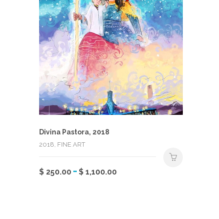
Divina Pastora, 2018
2018, FINE ART
Rango
-
Este
$
250.00
$
1,100.00
de
producto
precios:
tiene
desde
múltiples
$ 250.00
variantes.