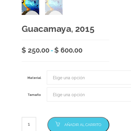
Guacamaya, 2015
Rango
$
250.00
-
$
600.00
de
precios:
desde
Material
$ 250.00
hasta
Tamaño
$ 600.00
AÑADIR AL CARRITO