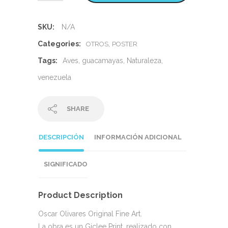
SKU:
N/A
Categories:
,
OTROS
POSTER
Tags:
Aves
,
guacamayas
,
Naturaleza
,
venezuela
SHARE
DESCRIPCIÓN
INFORMACIÓN ADICIONAL
SIGNIFICADO
Product Description
Oscar Olivares Original Fine Art.
La obra es un Giclee Print, realizado con