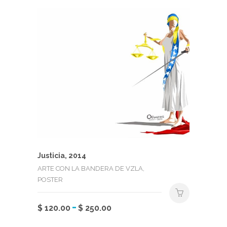
de
producto
precios:
tiene
desde
múltiples
$ 120.00
variantes.
hasta
Las
$ 250.00
opciones
se
pueden
elegir
en
la
página
de
producto
Justicia, 2014
ARTE CON LA BANDERA DE VZLA,
POSTER
Rango
-
Este
$
120.00
$
250.00
de
producto