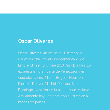
precios:
tiene
desde
múltiples
$ 120.00
variantes.
hasta
Las
$ 250.00
opciones
se
pueden
Oscar Olivares
elegir
en
la
Oscar Olivares. Artista visual, Ilustrador y
página
Conferencista. Premio Iberoamericano de
de
Emprendimiento Online 2015. Su obra ha sido
producto
expuesta en gran parte de Venezuela y en
ciudades como: Miami, Bogotá, Houston,
Panamá, Denver, Madrid, Pescara, Santo
Domingo, New York y Kuala Lumpur, Malasia.
Actualmente hay una obra con su firma en al
menos 22 países.