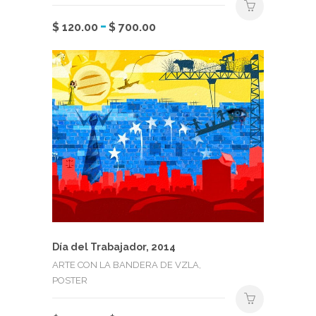
Rango
-
Este
$
120.00
$
700.00
de
producto
precios:
tiene
desde
múltiples
$ 120.00
variantes.
hasta
Las
$ 700.00
opciones
se
pueden
elegir
en
la
página
de
Día del Trabajador, 2014
producto
ARTE CON LA BANDERA DE VZLA,
POSTER