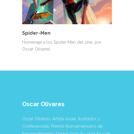
Spider-Men
Homenaje a los Spider-Man del cine, por
Oscar Olivares
Oscar Olivares
Oscar Olivares. Artista visual, Ilustrador y
Conferencista. Premio Iberoamericano de
Emprendimiento Online 2015. Su obra ha sido