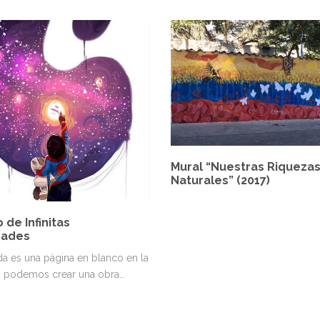
Mural “Nuestras Riqueza
Naturales” (2017)
 de Infinitas
dades
da es una página en blanco en la
s podemos crear una obra…