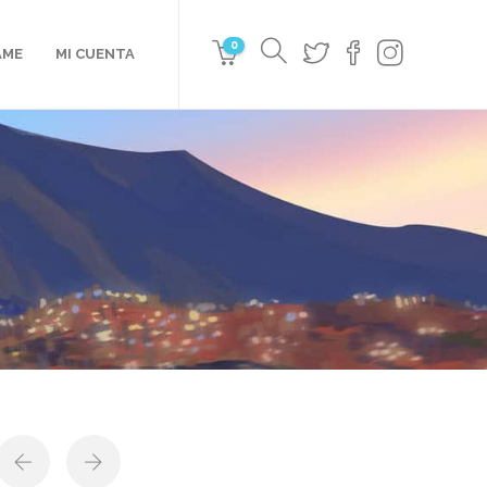
0
AME
MI CUENTA