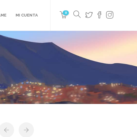
0
AME
MI CUENTA