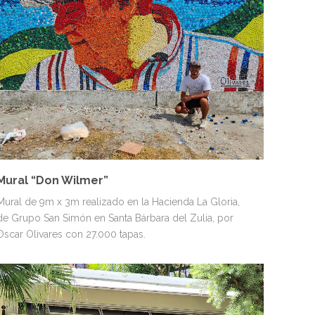
MURALES
PERSONAJES
Mural “Don Wilmer”
Mural de 9m x 3m realizado en la Hacienda La Gloria,
de Grupo San Simón en Santa Bárbara del Zulia, por
Oscar Olivares con 27.000 tapas.