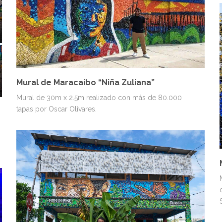
ESPÍRITU
MURALES
VENEZUELA
Mural de Maracaibo “Niña Zuliana”
Mural de 30m x 2.5m realizado con más de 80.000
tapas por Oscar Olivares.
MURALES
OTROS
PAISAJES Y NATURALEZA