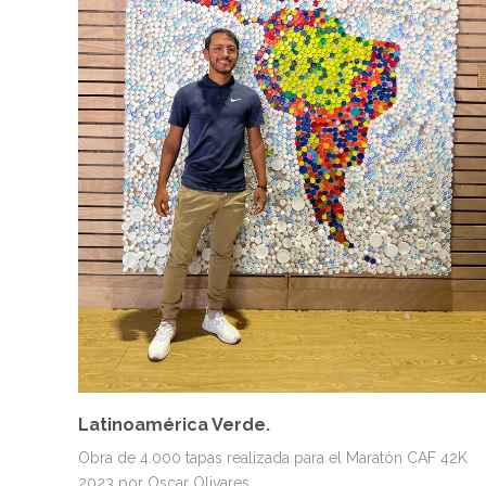
MURALES
PAISAJES Y NATURALEZA
Latinoamérica Verde.
Obra de 4.000 tapas realizada para el Maratón CAF 42K
2023 por Oscar Olivares.