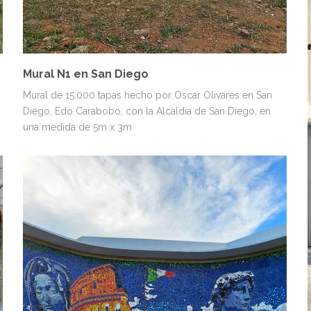
Mural N1 en San Diego
Mural de 15.000 tapas hecho por Oscar Olivares en San
Diego, Edo Carabobo, con la Alcaldía de San Diego, en
una medida de 5m x 3m