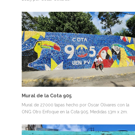
MURALES
PAISAJES Y NATURALEZA
VENEZUELA
Mural de la Cota 905
Mural de 27.000 tapas hecho por Oscar Olivares con la
ONG Otro Enfoque en la Cota 905. Medidas 13m x 2m.