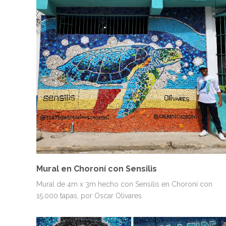
MURALES
PAISAJES Y NATURALEZA
VENEZUELA
Mural en Choroní con Sensilis
Mural de 4m x 3m hecho con Sensilis en Choroní con
15.000 tapas, por Oscar Olivares