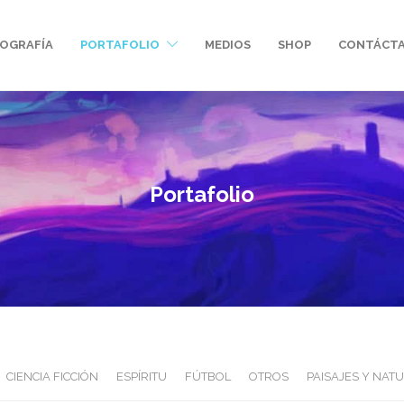
IOGRAFÍA
PORTAFOLIO
MEDIOS
SHOP
CONTÁCT
Portafolio
CIENCIA FICCIÓN
ESPÍRITU
FÚTBOL
OTROS
PAISAJES Y NAT