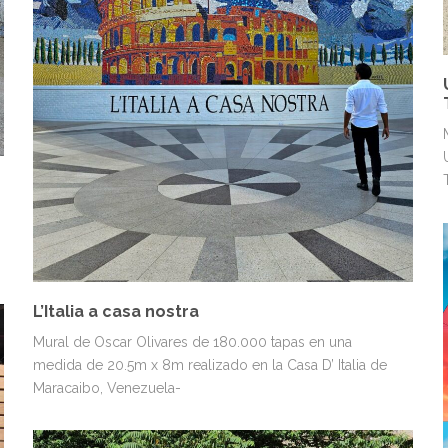
MURALES
PAISAJES Y NATURALEZA
L’Italia a casa nostra
Mural de Oscar Olivares de 180.000 tapas en una
medida de 20.5m x 8m realizado en la Casa D’ Italia de
Maracaibo, Venezuela-