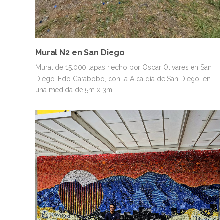
Mural N2 en San Diego
Mural de 15.000 tapas hecho por Oscar Olivares en San
Diego, Edo Carabobo, con la Alcaldía de San Diego, en
una medida de 5m x 3m
MURALES
PAISAJES Y NATURALEZA