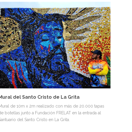
ESPÍRITU
MURALES
Mural del Santo Cristo de La Grita
Mural de 10m x 2m realizado con más de 20.000 tapas
de botellas junto a Fundación FRELAT en la entrada al
Santuario del Santo Cristo en La Grita.