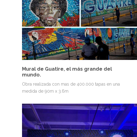
MURALES
PAISAJES Y NATURALEZA
VENEZUELA
Mural de Guatire, el más grande del
mundo.
Obra realizada con mas de 400.000 tapas en una
medida de 90m x 3.6m